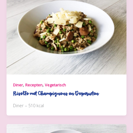
,
,
Diner
Recepten
Vegetarisch
Risotto met Champignons en Doperwten
Diner – 510 kcal