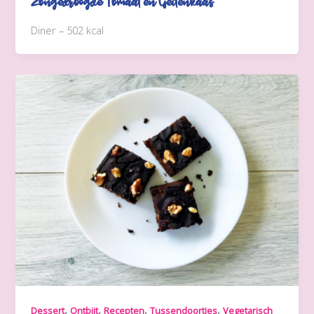
Zongedroogde Tomaat en Geitenkaas
Diner – 502 kcal
,
,
,
,
Dessert
Ontbijt
Recepten
Tussendoortjes
Vegetarisch