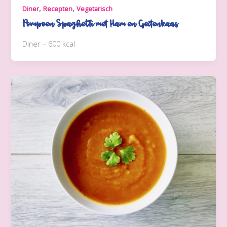
,
,
Diner
Recepten
Vegetarisch
Pompoen Spaghetti met Ham en Geitenkaas
Diner – 600 kcal