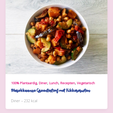
,
,
,
,
100% Plantaardig
Diner
Lunch
Recepten
Vegetarisch
Marokkaanse Groentestoof met Kikkererwten
Diner – 232 kcal