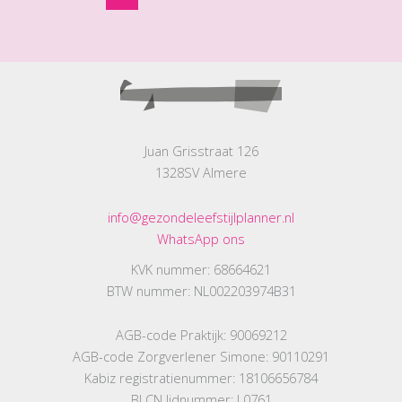
Juan Grisstraat 126
1328SV Almere
info@gezondeleefstijlplanner.nl
WhatsApp ons
KVK nummer: 68664621
BTW nummer: NL002203974B31
AGB-code Praktijk: 90069212
AGB-code Zorgverlener Simone: 90110291
Kabiz registratienummer: 18106656784
BLCN lidnummer: L0761