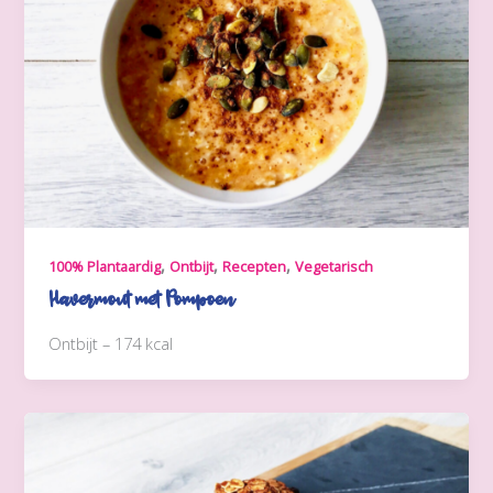
,
,
,
100% Plantaardig
Ontbijt
Recepten
Vegetarisch
Havermout met Pompoen
Ontbijt – 174 kcal