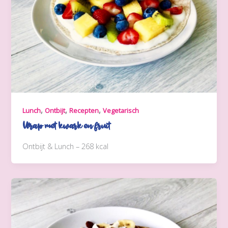
,
,
,
Lunch
Ontbijt
Recepten
Vegetarisch
Wrap met kwark en fruit
Ontbijt & Lunch – 268 kcal