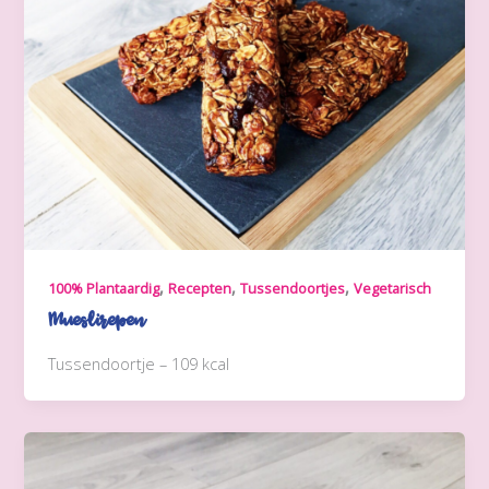
,
,
,
100% Plantaardig
Recepten
Tussendoortjes
Vegetarisch
Mueslirepen
Tussendoortje – 109 kcal