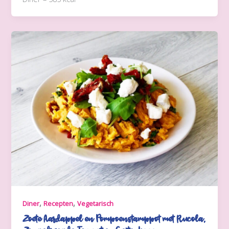
,
,
Diner
Recepten
Vegetarisch
Zoete Aardappel en Pompoenstamppot met Rucola,