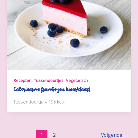
,
,
Recepten
Tussendoortjes
Vegetarisch
Caloriearme frambozen kwarktaart
Tussendoortje – 195 kcal
1
2
Volgende
→