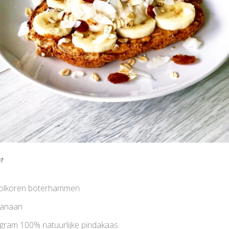
g?
volkoren boterhammen
banaan
gram 100% natuurlijke pindakaas