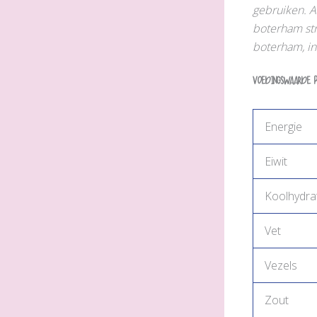
gebruiken. A
boterham stro
boterham, in 
Voedingswaarde 
Energie
Eiwit
Koolhydra
Vet
Vezels
Zout