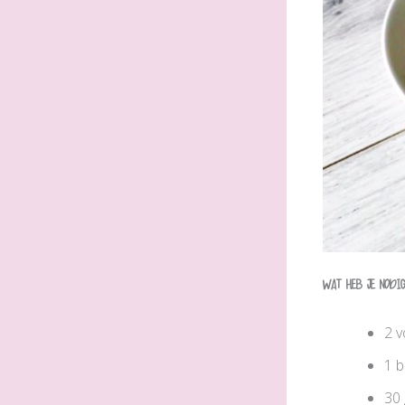
Wat heb je nodi
2 
1 
30 