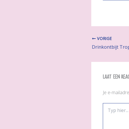
VORIGE
Drinkontbijt Trop
Laat een rea
Je e-mailadr
Typ
hier...