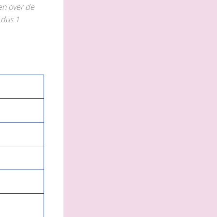
en over de
 dus 1