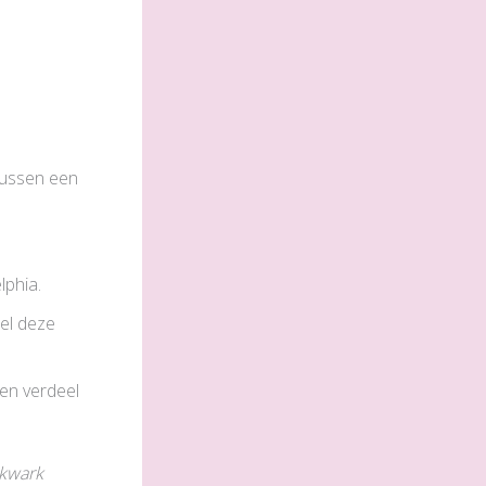
tussen een
lphia.
eel deze
en verdeel
 kwark