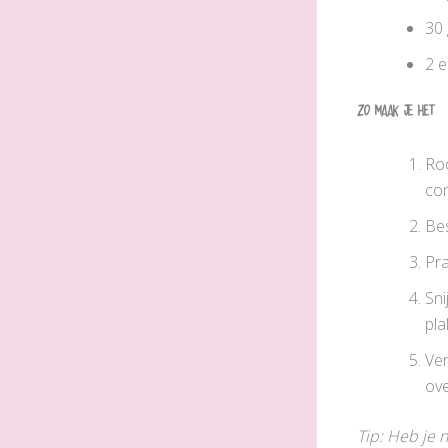
30 
2 e
Zo maak je het
Roo
con
Be
Pra
Sni
pla
Ver
ove
Tip: Heb je 