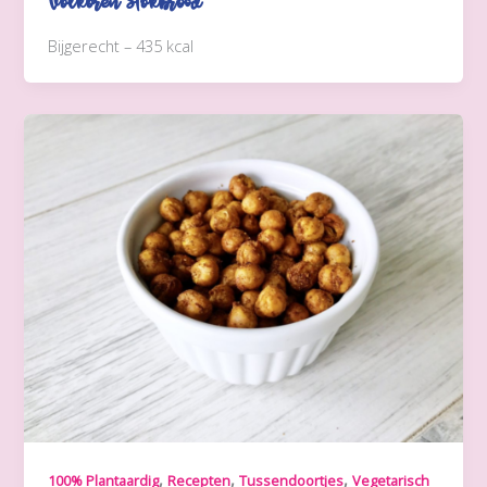
Volkoren Stokbrood
Bijgerecht – 435 kcal
,
,
,
100% Plantaardig
Recepten
Tussendoortjes
Vegetarisch