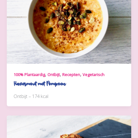
,
,
,
100% Plantaardig
Ontbijt
Recepten
Vegetarisch
Havermout met Pompoen
Ontbijt – 174 kcal