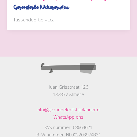
Geroosterde Kikkererwten
Tussendoortje – ..cal
Juan Grisstraat 126
1328SV Almere
info@gezondeleefstijlplanner.nl
WhatsApp ons
KVK nummer: 68664621
BTW nummer: NL002203974B31