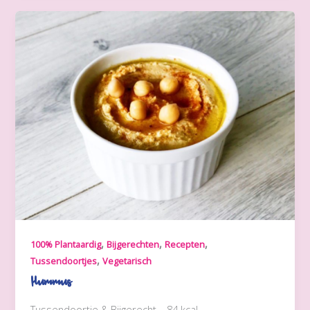
,
,
,
100% Plantaardig
Bijgerechten
Recepten
,
Tussendoortjes
Vegetarisch
Hummus
Tussendoortje & Bijgerecht – 84 kcal