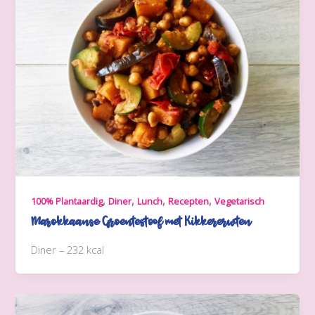
,
,
,
,
100% Plantaardig
Diner
Lunch
Recepten
Vegetarisch
Marokkaanse Groentestoof met Kikkererwten
Diner – 232 kcal