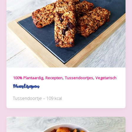
,
,
,
100% Plantaardig
Recepten
Tussendoortjes
Vegetarisch
Mueslirepen
Tussendoortje – 109 kcal