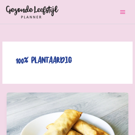
Ga
naar
de
inhoud
100% Plantaardig