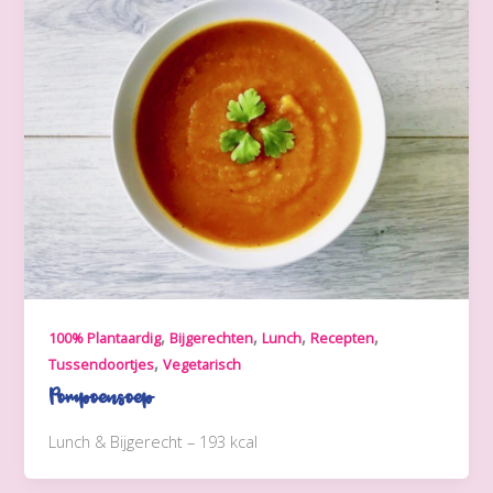
,
,
,
,
100% Plantaardig
Bijgerechten
Lunch
Recepten
,
Tussendoortjes
Vegetarisch
Pompoensoep
Lunch & Bijgerecht – 193 kcal