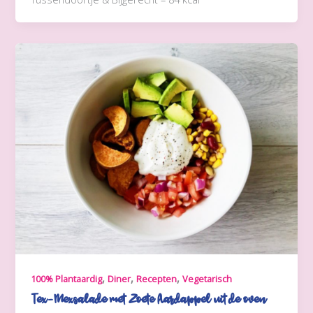
,
,
,
100% Plantaardig
Diner
Recepten
Vegetarisch
Tex-Mexsalade met Zoete Aardappel uit de oven