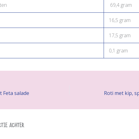
ten
69,4 gram
16,5 gram
17,5 gram
0,1 gram
 Feta salade
Roti met kip, 
ctie achter