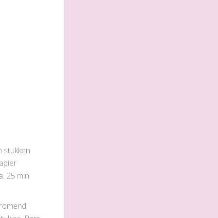
n stukken
apier
. 25 min.
stromend