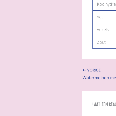
Koolhydra
Vet
Vezels
Zout
VORIGE
Watermeloen met
Laat een rea