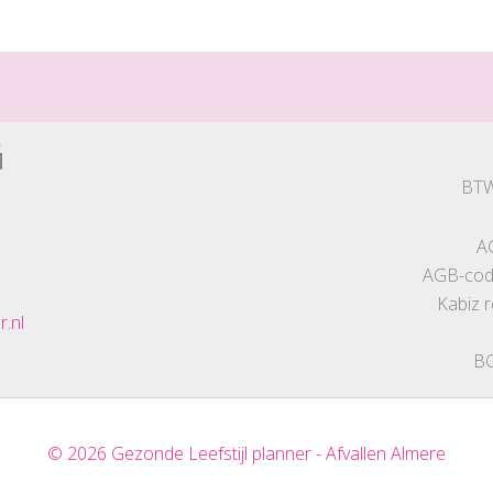
BTW
A
AGB-code
Kabiz 
r.nl
BG
© 2026 Gezonde Leefstijl planner - Afvallen Almere