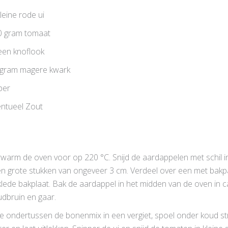
leine rode ui
0 gram tomaat
een knoflook
 gram magere kwark
per
ntueel Zout
warm de oven voor op 220 °C. Snijd de aardappelen met schil i
n grote stukken van ongeveer 3 cm. Verdeel over een met bakp
lede bakplaat. Bak de aardappel in het midden van de oven in ca
dbruin en gaar.
 ondertussen de bonenmix in een vergiet, spoel onder koud 