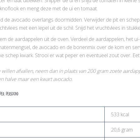
er en laat uitlekken. Snipper de ui en snijd de tomaten in kleine 
knoflook en meng deze met de ui en tomaat.
jd de avocado overlangs doormidden. Verwijder de pit en schep
chtvlees met een lepel uit de schil. Snijd het vruchtvlees in stukk
m de aardappelen uit de oven. Verdeel de aardappelen, het ui
matenmengsel, de avocado en de bonenmix over de kom en ser
nke schep kwark. Strooi er wat peper en eventueel zout over. Eet 
e willen afvallen, neem dan in plaats van 200 gram zoete aarda
n halve maar een kwart avocado
.
per persoon)
533 kcal
20,6 gram