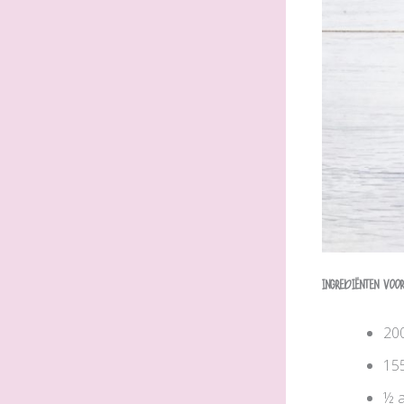
Ingrediënten voor
20
155
½ 