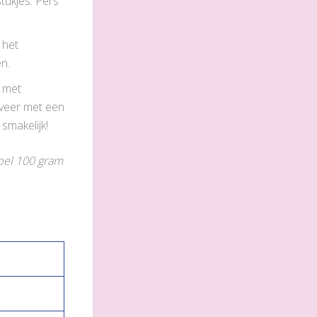
stukjes. Pers
 het
en.
- met
veer met een
smakelijk!
ppel 100 gram