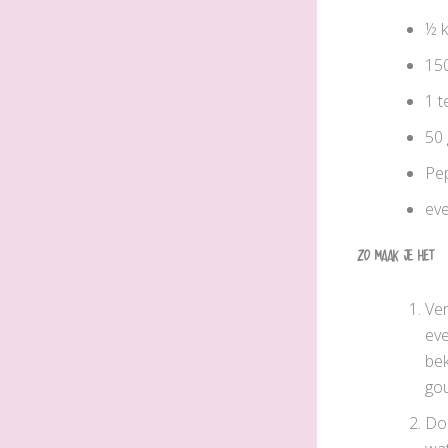
½ k
15
1 t
50
Pe
eve
Zo maak je het
Ver
eve
bek
gou
Doe