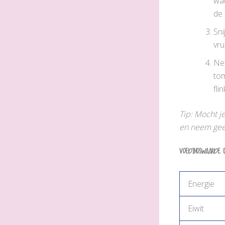
wat
de 
Sni
vru
Nee
to
fli
Tip: Mocht j
en neem gee
Voedingswaarde (
Energie
Eiwit