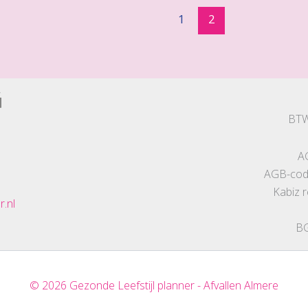
1
2
BTW
A
AGB-code
Kabiz 
r.nl
BG
© 2026 Gezonde Leefstijl planner - Afvallen Almere