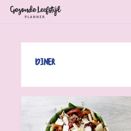
Ga
naar
de
inhoud
Diner