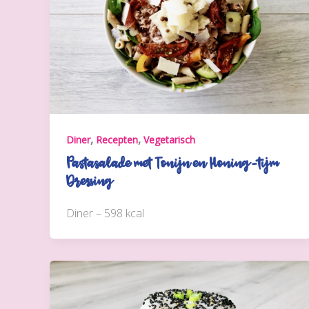
,
,
Diner
Recepten
Vegetarisch
Pastasalade met Tonijn en Honing-tijm
Dressing
Diner – 598 kcal