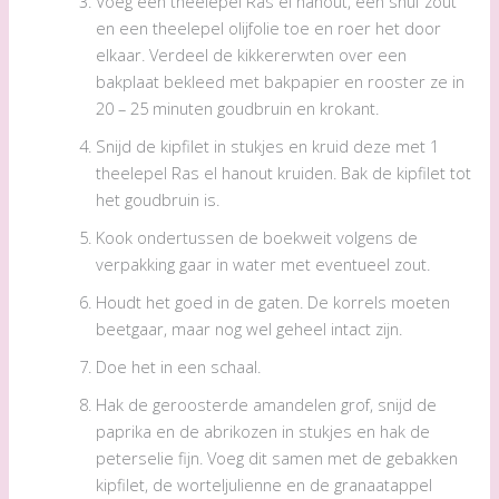
Voeg een theelepel Ras el hanout, een snuf zout
en een theelepel olijfolie toe en roer het door
elkaar. Verdeel de kikkererwten over een
bakplaat bekleed met bakpapier en rooster ze in
20 – 25 minuten goudbruin en krokant.
Snijd de kipfilet in stukjes en kruid deze met 1
theelepel Ras el hanout kruiden. Bak de kipfilet tot
het goudbruin is.
Kook ondertussen de boekweit volgens de
verpakking gaar in water met eventueel zout.
Houdt het goed in de gaten. De korrels moeten
beetgaar, maar nog wel geheel intact zijn.
Doe het in een schaal.
Hak de geroosterde amandelen grof, snijd de
paprika en de abrikozen in stukjes en hak de
peterselie fijn. Voeg dit samen met de gebakken
kipfilet, de worteljulienne en de granaatappel