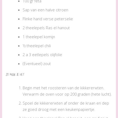
100 gr feta
Sap van een halve citroen
Flinke hand verse peterselie
2 theelepels Ras el hanout
1 theelepel komijn
½ theelepel chili
2 a 3 eetlepels olijfolie
(Eventueel) zout
Zo maak je het
Begin met het roosteren van de kikkererwten.
Verwarm de oven voor op 200 graden (hete lucht).
Spoel de kikkererwten af onder de kraan en dep
ze goed droog met een keukenpapiertje.