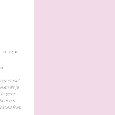
t een glad
en.
k havermout
iken als je
re magere
e hebt om
 stuks fruit.