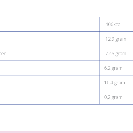
406kcal
12,9 gram
ten
72,5 gram
6,2 gram
10,4 gram
0,2 gram