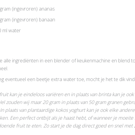
gram (ingevroren) ananas
gram (ingevroren) banaan
 ml water
 alle ingrediënten in een blender of keukenmachine en blend to
eel.
g eventueel een beetje extra water toe, mocht je het te dik vind
fruit kan je eindeloos variëren en in plaats van brinta kan je oo
Wel zouden wij maar 20 gram in plaats van 50 gram granen gebru
n. In plaats van plantaardige kokos yoghurt kan je ook elke ande
iken.
Een perfect ontbijt als je haast hebt, of wanneer je moeit
oende fruit te eten. Zo start je de dag direct goed en snel met 2