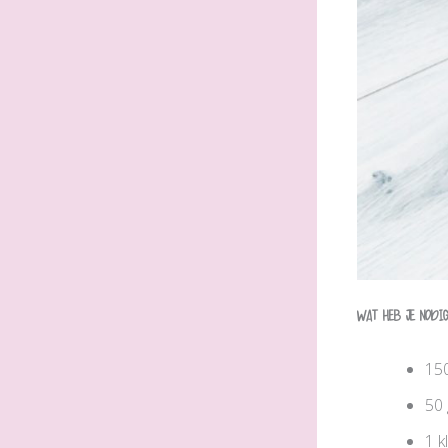
Wat heb je nodig
15
50 
1 k