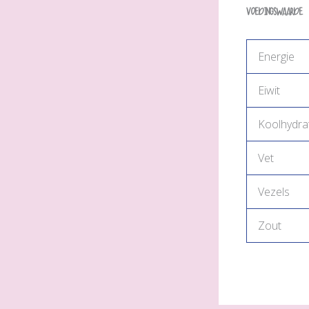
Voedingswaarde
Energie
Eiwit
Koolhydra
Vet
Vezels
Zout