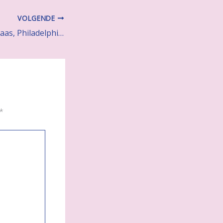
VOLGENDE
Brood met Pindakaas, Philadelphia en Banaan
*