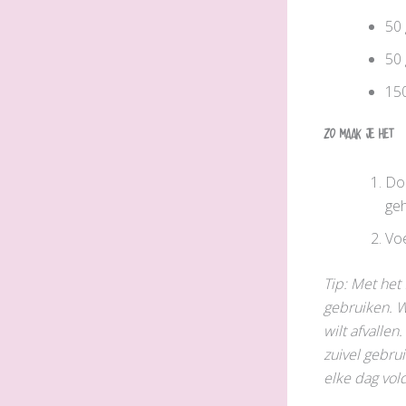
50 
50 
150
Zo maak je het
Doe
geh
Voe
Tip: Met het 
gebruiken
. 
wilt afvalle
zuivel gebru
elke dag vold