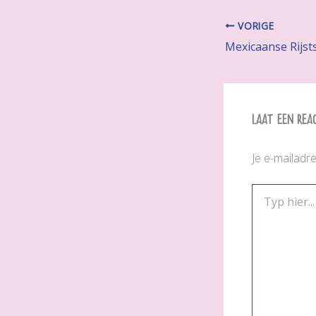
VORIGE
Mexicaanse Rijst
Laat een rea
Je e-mailadr
Typ
hier...