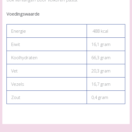
Voedingswaarde
Energie
488 kcal
Eiwit
16,1 gram
Koolhydraten
66,3 gram
Vet
20,3 gram
Vezels
16,7 gram
Zout
0,4 gram