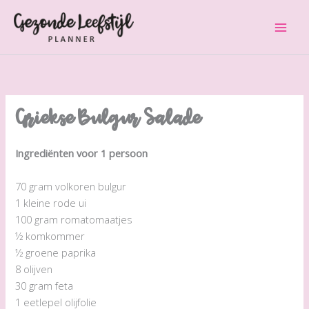
Ga
naar
de
inhoud
Griekse Bulgur Salade
Ingrediënten voor 1 persoon
70 gram volkoren bulgur
1 kleine rode ui
100 gram romatomaatjes
½ komkommer
½ groene paprika
8 olijven
30 gram feta
1 eetlepel olijfolie