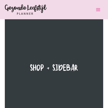
Ga
naar
de
inhoud
Shop + Sidebar