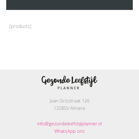
[products]
Juan Grisstraat 126
1328SV Almere
info@gezondeleefstijlplanner.nl
WhatsApp ons