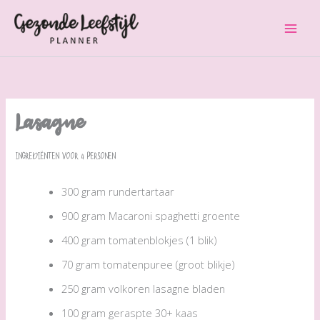
Ga
naar
de
inhoud
Lasagne
Ingrediënten voor 4 personen
300 gram rundertartaar
900 gram Ma­ca­ro­ni spa­ghet­ti groen­te
400 gram tomatenblokjes (1 blik)
70 gram tomatenpuree (groot blikje)
250 gram volkoren lasagne bladen
100 gram geraspte 30+ kaas