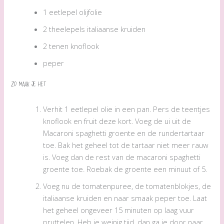
1 eetlepel olijfolie
2 theelepels italiaanse kruiden
2 tenen knoflook
peper
Zo maak je het
Verhit 1 eetlepel olie in een pan. Pers de teentjes
knoflook en fruit deze kort. Voeg de ui uit de
Macaroni spaghetti groente en de rundertartaar
toe. Bak het geheel tot de tartaar niet meer rauw
is. Voeg dan de rest van de macaroni spaghetti
groente toe. Roebak de groente een minuut of 5.
Voeg nu de tomatenpuree, de tomatenblokjes, de
italiaanse kruiden en naar smaak peper toe. Laat
het geheel ongeveer 15 minuten op laag vuur
pruttelen. Heb je weinig tijd, dan ga je door naar