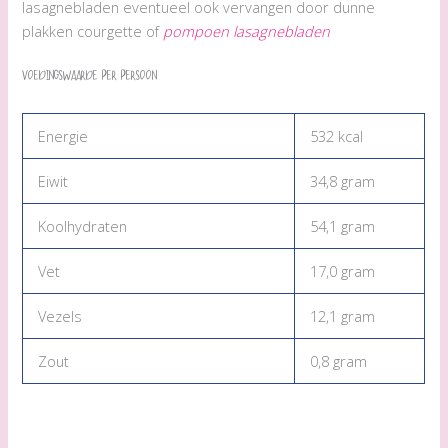
lasagnebladen eventueel ook vervangen door dunne
plakken courgette of
pompoen lasagnebladen
Voedingswaarde per persoon
Energie
532 kcal
Eiwit
34,8 gram
Koolhydraten
54,1 gram
Vet
17,0 gram
Vezels
12,1 gram
Zout
0,8 gram