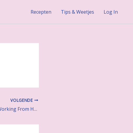
Recepten
Tips & Weetjes
Log In
VOLGENDE
Helpful Tips For Working From Home