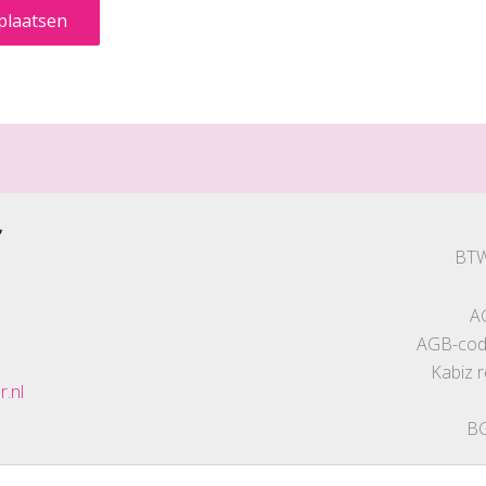
BTW
A
AGB-code
Kabiz 
r.nl
BG