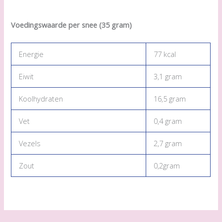
Voedingswaarde per snee (35 gram)
Energie
77 kcal
Eiwit
3,1 gram
Koolhydraten
16,5 gram
Vet
0,4 gram
Vezels
2,7 gram
Zout
0,2gram