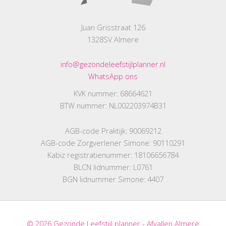
Juan Grisstraat 126
1328SV Almere
info@gezondeleefstijlplanner.nl
WhatsApp ons
KVK nummer: 68664621
BTW nummer: NL002203974B31
AGB-code Praktijk: 90069212
AGB-code Zorgverlener Simone: 90110291
Kabiz registratienummer: 18106656784
BLCN lidnummer: L0761
BGN lidnummer Simone: 4407
© 2026 Gezonde Leefstijl planner - Afvallen Almere