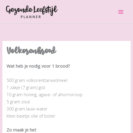
Ga
naar
de
inhoud
Volkorenbrood
Wat heb je nodig voor 1 brood?
500 gram volkoren(tarwe)meel
1 zakje (7 gram) gist
10 gram honing, agave- of ahornsiroop
5 gram zout
300 gram lauw water
klein beetje olie of boter
Zo maak je het