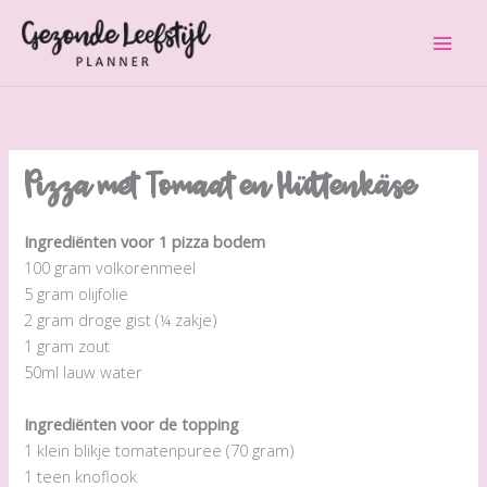
Ga
naar
de
inhoud
Pizza met Tomaat en Hüttenkäse
Ingrediënten voor 1 pizza bodem
100 gram volkorenmeel
5 gram olijfolie
2 gram droge gist (¼ zakje)
1 gram zout
50ml lauw water
Ingrediënten voor de topping
1 klein blikje tomatenpuree (70 gram)
1 teen knoflook