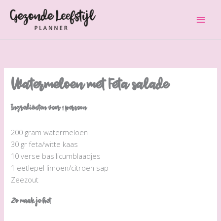
Ga
naar
de
inhoud
Watermeloen met Feta salade
Ingrediënten voor 1 persoon
200 gram watermeloen
30 gr feta/witte kaas
10 verse basilicumblaadjes
1 eetlepel limoen/citroen sap
Zeezout
Zo maak je het