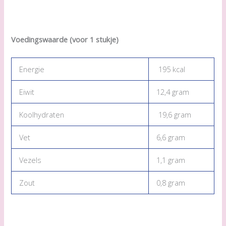
Voedingswaarde (voor 1 stukje)
Energie
195 kcal
Eiwit
12,4 gram
Koolhydraten
19,6 gram
Vet
6,6 gram
Vezels
1,1 gram
Zout
0,8 gram