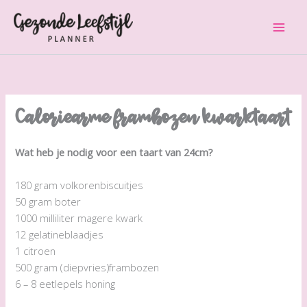
Ga
naar
de
inhoud
Caloriearme frambozen kwarktaart
Wat heb je nodig voor een taart van 24cm?
180 gram volkorenbiscuitjes
50 gram boter
1000 milliliter magere kwark
12 gelatineblaadjes
1 citroen
500 gram (diepvries)frambozen
6 – 8 eetlepels honing